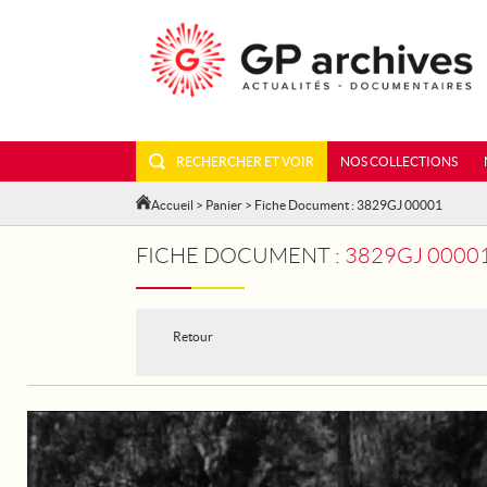
RECHERCHER ET VOIR
NOS COLLECTIONS
Accueil
>
Panier
> Fiche Document : 3829GJ 00001
FICHE DOCUMENT :
3829GJ 00001 -
Retour