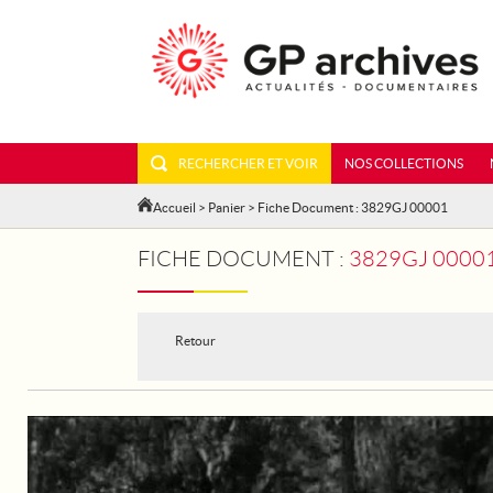
RECHERCHER ET VOIR
NOS COLLECTIONS
Accueil
>
Panier
> Fiche Document : 3829GJ 00001
FICHE DOCUMENT :
3829GJ 00001 -
Retour