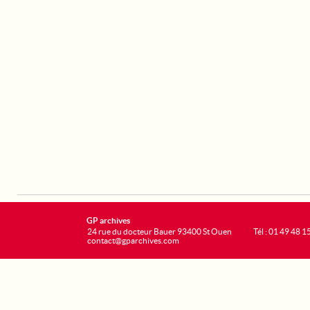
GP archives
24 rue du docteur Bauer 93400 St Ouen
Tél : 01 49 48 1
contact@gparchives.com