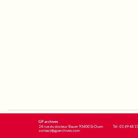
GP archives
24 rue du docteur Bauer 93400 St Ouen
Tél : 01 49 48 1
contact@gparchives.com