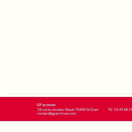
GP archives
24 rue du docteur Bauer 93400 St Ouen
Tél : 01 49 48 1
contact@gparchives.com