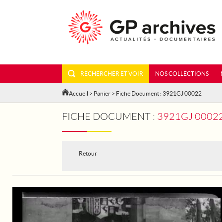
RECHERCHER ET VOIR
NOS COLLECTIONS
Accueil
>
Panier
> Fiche Document : 3921GJ 00022
FICHE DOCUMENT :
3921GJ 00022
Retour