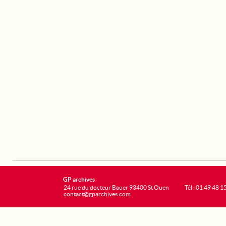
GP archives
24 rue du docteur Bauer 93400 St Ouen
Tél : 01 49 48 1
contact@gparchives.com