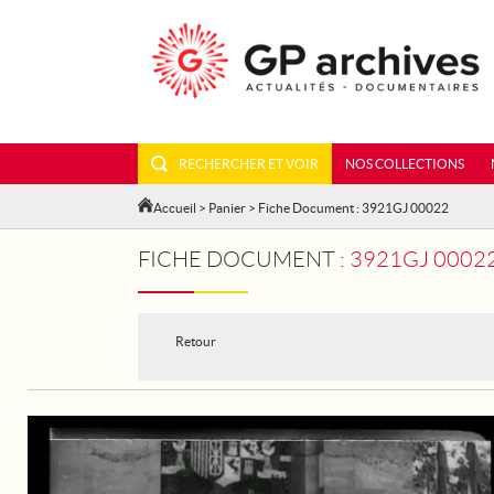
RECHERCHER ET VOIR
NOS COLLECTIONS
Accueil
>
Panier
> Fiche Document : 3921GJ 00022
FICHE DOCUMENT :
3921GJ 00022
Retour