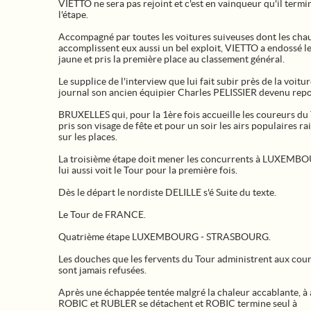
VIETTO ne sera pas rejoint et c'est en vainqueur qu'il termi
l'étape.
Accompagné par toutes les voitures suiveuses dont les cha
accomplissent eux aussi un bel exploit, VIETTO a endossé le
jaune et pris la première place au classement général.
Le supplice de l'interview que lui fait subir près de la voitu
journal son ancien équipier Charles PELISSIER devenu repo
BRUXELLES qui, pour la 1ère fois accueille les coureurs du
pris son visage de fête et pour un soir les airs populaires r
sur les places.
La troisième étape doit mener les concurrents à LUXEMB
lui aussi voit le Tour pour la première fois.
Dès le départ le nordiste DELILLE s'é Suite du texte.
Le Tour de FRANCE.
Quatrième étape LUXEMBOURG - STRASBOURG.
Les douches que les fervents du Tour administrent aux cou
sont jamais refusées.
Après une échappée tentée malgré la chaleur accablante, à à
ROBIC et RUBLER se détachent et ROBIC termine seul à