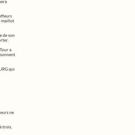
nera
uffeurs
 maillot
re de son
rter.
 Tour a
aisonnent
OURG qui
reurs ne
 trois,