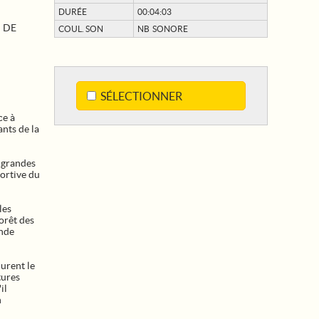
DURÉE
00:04:03
 DE
COUL. SON
NB SONORE
SÉLECTIONNER
ce à
nts de la
s grandes
ortive du
les
orêt des
ande
nurent le
tures
il
n