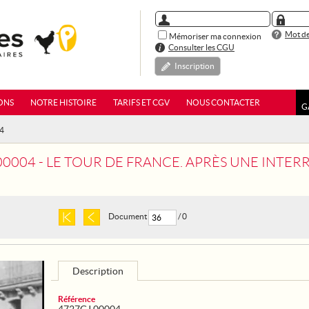
Mot de
Mémoriser ma connexion
Consulter les CGU
Inscription
ONS
NOTRE HISTOIRE
TARIFS ET CGV
NOUS CONTACTER
G
04
00004 - LE TOUR DE FRANCE. APRÈS UNE INTER
Document
/ 0
Description
Référence