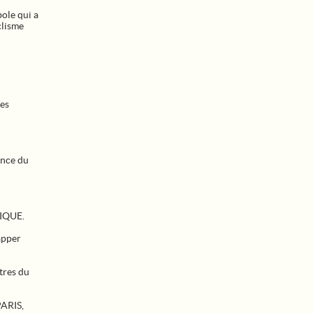
ole qui a
clisme
les
ance du
GIQUE.
apper
tres du
PARIS,