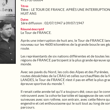
4727GJ 00004
Titres
Titre :
LE TOUR DE FRANCE. APRÈS UNE INTERRUPTION
HUIT ANS
Dates
1ère diffusion : 02/07/1947 à 09/07/1947
Résumé descriptif
Le Tour de FRANCE.
Après une interruption de huit ans, le Tour de FRANCE lan
nouveau sur les 4600 kilomètres de la grande boucle ses géa
route.
Les représentants de six nations différentes et de toutes le
régions de FRANCE participent à la plus grande épreuve sp
monde.
Avec ses pavés du Nord, les cols des Alpes et des Pyrénées, 
routes désséchées de la CRAU et celles surchauffées de la f
LANDES, le Tour de FRANCE n'est il pas en effet la plus gr
épreuve sportive du monde ?.
Il renait cette année tel qu'il a toujours été, ceux qui le con
retrouvent avec la cohorte bariolée et tapageuse de ses voi
suiveuses avec son rythme, son entrain, avec cette fièvre qu'
engendre et cet enthousiasme qui le suit tout au long de so
parcours.