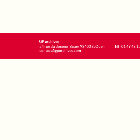
GP archives
24 rue du docteur Bauer 93400 St Ouen
Tél : 01 49 48 1
contact@gparchives.com