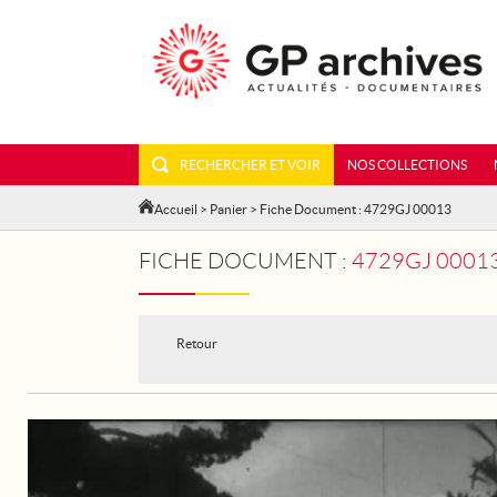
RECHERCHER ET VOIR
NOS COLLECTIONS
Accueil
>
Panier
> Fiche Document : 4729GJ 00013
FICHE DOCUMENT :
4729GJ 00013 - APRÈS 
Retour