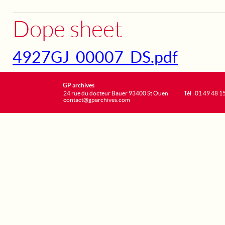
Dope sheet
4927GJ_00007_DS.pdf
GP archives
24 rue du docteur Bauer 93400 St Ouen
Tél : 01 49 48 1
contact@gparchives.com