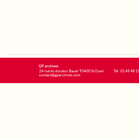
GP archives
24 rue du docteur Bauer 93400 St Ouen
Tél : 01 49 48 1
contact@gparchives.com