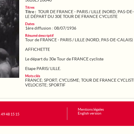
3628EJ 26040
Titres
Titre :
TOUR DE FRANCE - PARIS / LILLE (NORD, PAS-DE-
LE DÉPART DU 30E TOUR DE FRANCE CYCLISTE
Dates
1ère diffusion : 08/07/1936
Résumé descriptif
Tour de FRANCE - PARIS / LILLE (NORD, PAS-DE-CALAIS)
AFFICHETTE
Le départ du 30e Tour de FRANCE cycliste
Etape PARIS/ LILLE.
Mots clés
FRANCE
;
SPORT
;
CYCLISME
;
TOUR DE FRANCE CYCLIST
VELOCISTE
;
SPORTIF
Mentions légales
English version
1 49 48 15 15