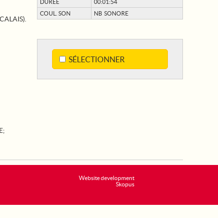
DURÉE
00:01:54
COUL. SON
NB SONORE
CALAIS).
SÉLECTIONNER
E
;
Website development
Skopus