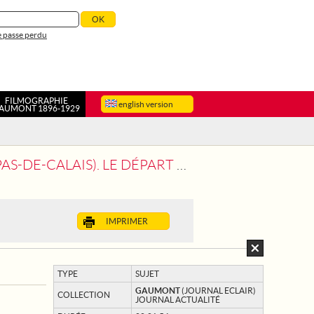
 passe perdu
FILMOGRAPHIE
english version
AUMONT 1896-1929
ÉPART DU 30E TOUR DE FRANCE CYCLISTE
IMPRIMER
TYPE
SUJET
GAUMONT
(JOURNAL ECLAIR)
COLLECTION
JOURNAL ACTUALITÉ