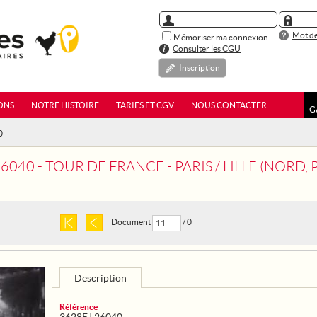
Mot de
Mémoriser ma connexion
Consulter les CGU
Inscription
ONS
NOTRE HISTOIRE
TARIFS ET CGV
NOUS CONTACTER
G
0
0 - TOUR DE FRANCE - PARIS / LILLE (NORD, PAS-DE-CALAIS). LE D
Document
/ 0
Description
Référence