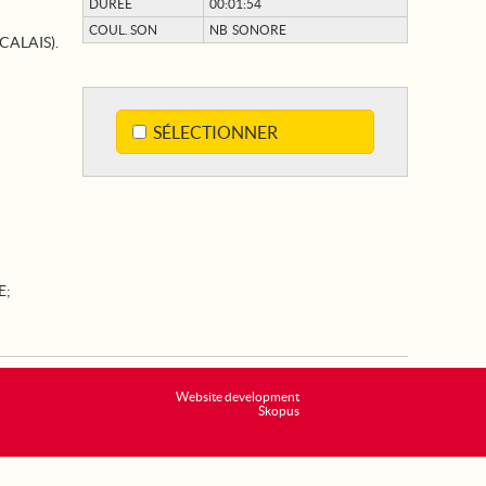
DURÉE
00:01:54
COUL. SON
NB SONORE
CALAIS).
SÉLECTIONNER
E
;
Website development
Skopus