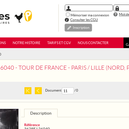
Mot de
Mémoriser ma connexion
Consulter les CGU
Inscription
ONS
NOTRE HISTOIRE
TARIFS ET CGV
NOUS CONTACTER
G
0
0 - TOUR DE FRANCE - PARIS / LILLE (NORD, PAS-DE-CALAIS). LE D
Document
/ 0
Description
Référence