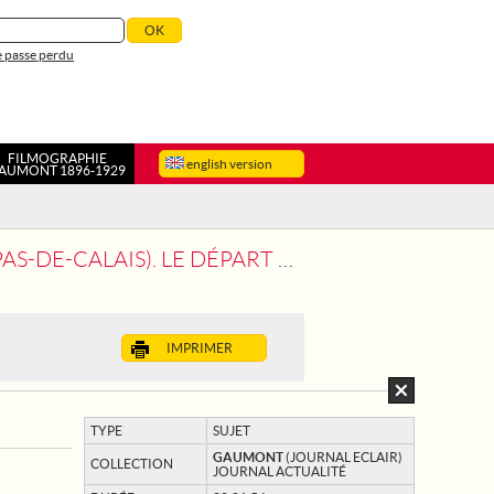
 passe perdu
FILMOGRAPHIE
english version
AUMONT 1896-1929
ÉPART DU 30E TOUR DE FRANCE CYCLISTE
IMPRIMER
TYPE
SUJET
GAUMONT
(JOURNAL ECLAIR)
COLLECTION
JOURNAL ACTUALITÉ