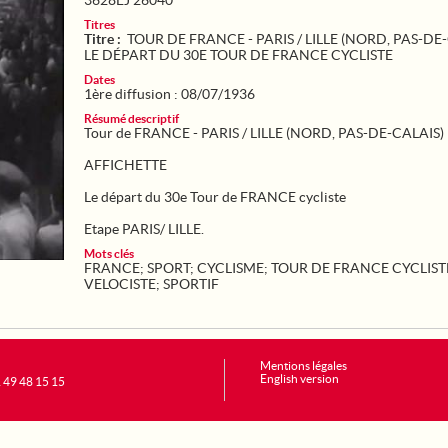
3628EJ 26040
Titres
Titre :
TOUR DE FRANCE - PARIS / LILLE (NORD, PAS-DE-
LE DÉPART DU 30E TOUR DE FRANCE CYCLISTE
Dates
1ère diffusion : 08/07/1936
Résumé descriptif
Tour de FRANCE - PARIS / LILLE (NORD, PAS-DE-CALAIS)
AFFICHETTE
Le départ du 30e Tour de FRANCE cycliste
Etape PARIS/ LILLE.
Mots clés
FRANCE
;
SPORT
;
CYCLISME
;
TOUR DE FRANCE CYCLIST
VELOCISTE
;
SPORTIF
Mentions légales
English version
1 49 48 15 15