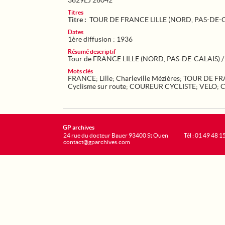
3629EJ 26042
Titres
Titre :
TOUR DE FRANCE LILLE (NORD, PAS-DE-C
Dates
1ère diffusion : 1936
Résumé descriptif
Tour de FRANCE LILLE (NORD, PAS-DE-CALAIS) /
Mots clés
FRANCE
;
Lille
;
Charleville Mézières
;
TOUR DE F
Cyclisme sur route
;
COUREUR CYCLISTE
;
VELO
;
GP archives
24 rue du docteur Bauer 93400 St Ouen
Tél : 01 49 48 1
contact@gparchives.com