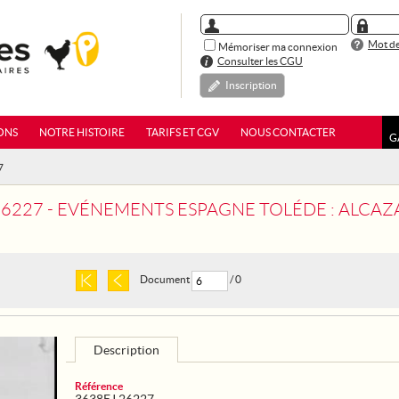
Mot de
Mémoriser ma connexion
Consulter les CGU
Inscription
ONS
NOTRE HISTOIRE
TARIFS ET CGV
NOUS CONTACTER
G
7
27 - EVÉNEMENTS ESPAGNE TOLÉDE : ALCAZAR ET PRISON CE
Document
/ 0
Description
Référence