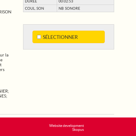
DURÉE
00:02:53
COUL. SON
NB SONORE
RISON
SÉLECTIONNER
ur la
re
t
ers
NIER
;
NES
;
Website development
Skopus