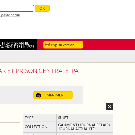
 passe perdu
FILMOGRAPHIE
english version
AUMONT 1896-1929
NTRALE. PAR LE FER ET PAR LE FEU
IMPRIMER
TYPE
SUJET
GAUMONT
(JOURNAL ECLAIR)
COLLECTION
JOURNAL ACTUALITÉ