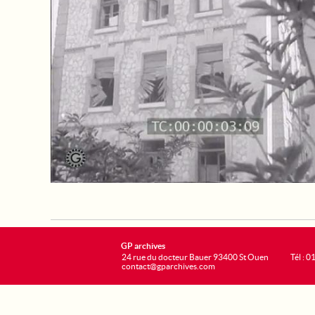
GP archives
24 rue du docteur Bauer 93400 St Ouen
Tél : 0
contact@gparchives.com