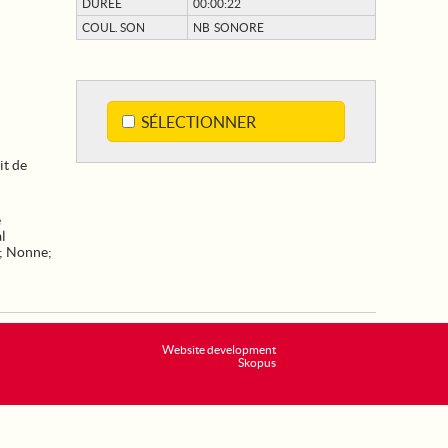
DURÉE
00:00:22
COUL. SON
NB SONORE
SÉLECTIONNER
it de
e
l
;
Nonne
;
Website development
Skopus