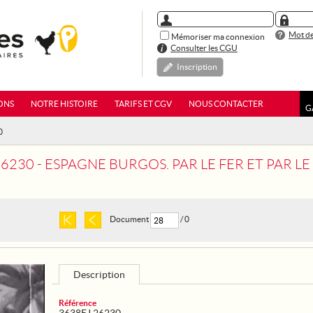
Mot de
Mémoriser ma connexion
Consulter les CGU
Inscription
ONS
NOTRE HISTOIRE
TARIFS ET CGV
NOUS CONTACTER
G
0
6230 - ESPAGNE BURGOS. PAR LE FER ET PAR LE
Document
/ 0
Description
Référence