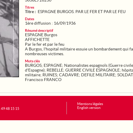
3638EJ 26230
Titres
Titre :
ESPAGNE BURGOS. PAR LE FER ET PAR LE FEU
Dates
1ère diffusion : 16/09/1936
Résumé descriptif
ESPAGNE Burgos
AFFICHETTE
Par le fer et par le feu
A Burgos, l'hopital militaire essuie un bombardement qui fa
nombreuses victimes.
Mots clés
BURGOS
;
ESPAGNE
;
Nationalistes espagnols (Guerre civil
d'Espagne)
;
REBELLE
;
GUERRE CIVILE ESPAGNOLE
;
hôpita
militaire
;
RUINES
;
CADAVRE
;
DEFILE MILITAIRE
;
SOLDAT
Francisco FRANCO
Mentions légales
English version
1 49 48 15 15