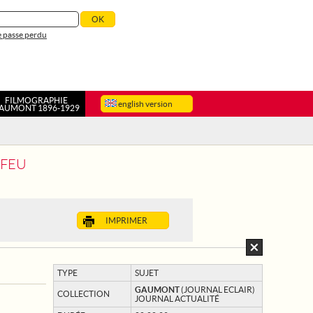
 passe perdu
FILMOGRAPHIE
english version
AUMONT 1896-1929
 FEU
IMPRIMER
TYPE
SUJET
GAUMONT
(JOURNAL ECLAIR)
COLLECTION
JOURNAL ACTUALITÉ