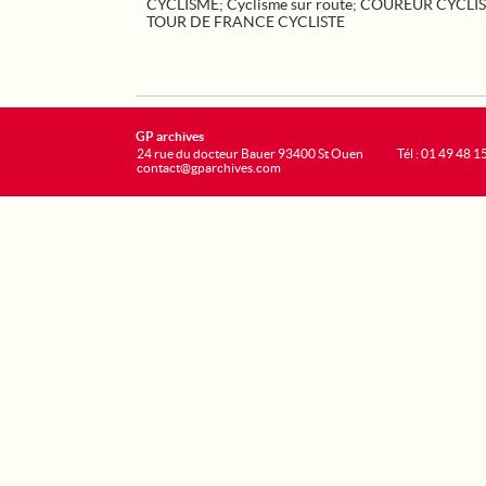
CYCLISME
;
Cyclisme sur route
;
COUREUR CYCLIS
TOUR DE FRANCE CYCLISTE
GP archives
24 rue du docteur Bauer 93400 St Ouen
Tél : 01 49 48 1
contact@gparchives.com