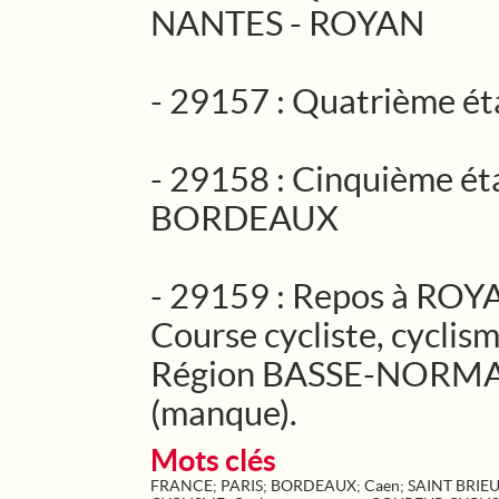
NANTES - ROYAN
- 29157 : Quatrième é
- 29158 : Cinquième ét
BORDEAUX
- 29159 : Repos à ROY
Course cycliste, cyclism
Région BASSE-NORM
(manque).
Mots clés
FRANCE
;
PARIS
;
BORDEAUX
;
Caen
;
SAINT BRIE