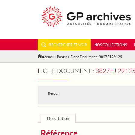
RECHERCHER ET VOIR
NOS COLLECTIONS
Accueil
>
Panier
> Fiche Document : 3827EJ 29125
FICHE DOCUMENT :
3827EJ 29125 - L
Retour
Description
Référence