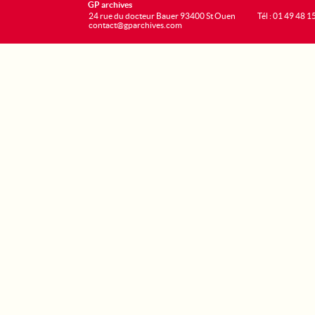
GP archives
24 rue du docteur Bauer 93400 St Ouen
Tél : 01 49 48 1
contact@gparchives.com