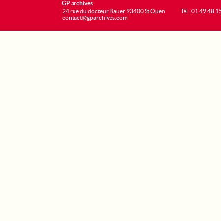
GP archives
24 rue du docteur Bauer 93400 St Ouen
Tél : 01 49 48 1
contact@gparchives.com