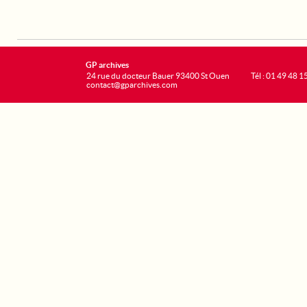
GP archives
24 rue du docteur Bauer 93400 St Ouen
Tél : 01 49 48 1
contact@gparchives.com