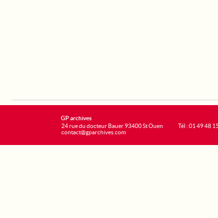
GP archives
24 rue du docteur Bauer 93400 St Ouen
Tél : 01 49 48 1
contact@gparchives.com