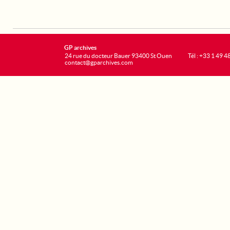
GP archives
24 rue du docteur Bauer 93400 St Ouen
Tél : +33 1 49 4
contact@gparchives.com