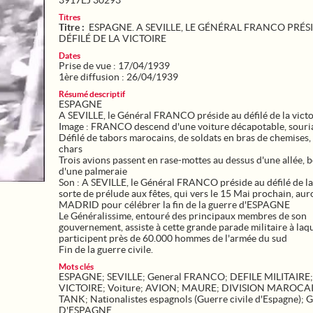
3917EJ 30293
Titres
Titre :
ESPAGNE. A SEVILLE, LE GÉNÉRAL FRANCO PRÉS
DÉFILÉ DE LA VICTOIRE
Dates
Prise de vue : 17/04/1939
1ère diffusion : 26/04/1939
Résumé descriptif
ESPAGNE
A SEVILLE, le Général FRANCO préside au défilé de la victo
Image : FRANCO descend d'une voiture décapotable, souri
Défilé de tabors marocains, de soldats en bras de chemises, 
chars
Trois avions passent en rase-mottes au dessus d'une allée, 
d'une palmeraie
Son : A SEVILLE, le Général FRANCO préside au défilé de la 
sorte de prélude aux fêtes, qui vers le 15 Mai prochain, auro
MADRID pour célébrer la fin de la guerre d'ESPAGNE
Le Généralissime, entouré des principaux membres de son
gouvernement, assiste à cette grande parade militaire à laq
participent près de 60.000 hommes de l'armée du sud
Fin de la guerre civile.
Mots clés
ESPAGNE
;
SEVILLE
;
General FRANCO
;
DEFILE MILITAIRE
;
VICTOIRE
;
Voiture
;
AVION
;
MAURE
;
DIVISION MAROCA
TANK
;
Nationalistes espagnols (Guerre civile d'Espagne)
;
G
D'ESPAGNE