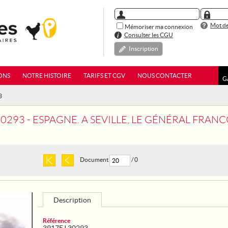
Mot de
Mémoriser ma connexion
Consulter les CGU
Inscription
ONS
NOTRE HISTOIRE
TARIFS ET CGV
NOUS CONTACTER
G
3
293 - ESPAGNE. A SEVILLE, LE GÉNÉRAL FRANCO PRÉS
Document
/ 0
Description
Référence