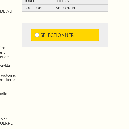
DURÉE
00:00:32
COUL. SON
NB SONORE
IDE AU
SÉLECTIONNER
ire
ant
et de
bordée
victoire,
nt lieu à
uelle
INE
;
UERRE