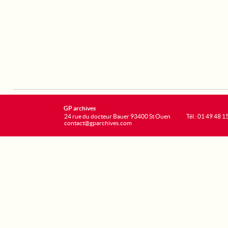
GP archives
24 rue du docteur Bauer 93400 St Ouen
Tél : 01 49 48 1
contact@gparchives.com