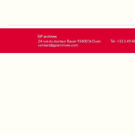
GP archives
24 rue du docteur Bauer 93400 St Ouen
Tél : +33 1 49 4
contact@gparchives.com