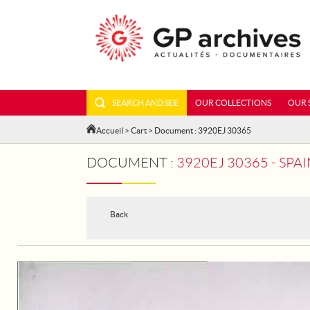
SEARCH AND SEE
OUR COLLECTIONS
OUR 
Accueil
>
Cart
> Document : 3920EJ 30365
DOCUMENT :
3920EJ 30365 - SPAIN.
Back