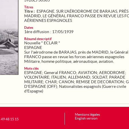
3920EJ 30365
Titres
Titre :
ESPAGNE. SUR L'AÉRODROME DE BARAJAS, PRÈS
MADRID, LE GÉNÉRAL FRANCO PASSE EN REVUE LES F
AÉRIENNES ESPAGNOLES
Dates
1ère diffusion : 17/05/1939
Résumé descriptif
Nouvelle " ECLAIR "
ESPAGNE
Sur l'aérodrome de BARAJAS, près de MADRID, le Général
FRANCO passe en revue les forces aériennes espagnoles
Militaire, homme politique, aéronautique, aviation.
Mots clés
ESPAGNE
;
General FRANCO
;
AVIATION
;
AERODROME
;
VOLONTAIRE
;
ITALIEN
;
ALLEMAND
;
SOLDAT
;
PARADE
MILITAIRE
;
CHAR
;
CANON
;
REMISE DE DECORATION
;
G
D'ESPAGNE (OFF)
;
Nationalistes espagnols (Guerre civile
d'Espagne)
Mentions légales
English version
1 49 48 15 15