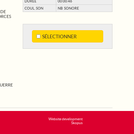
DURÉE
00:00:46
COUL. SON
NB SONORE
 DE
ORCES
SÉLECTIONNER
UERRE
Website development
Skopus