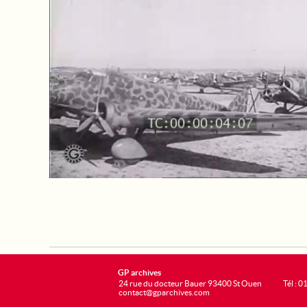
GP archives
24 rue du docteur Bauer 93400 St Ouen
Tél : 0
contact@gparchives.com