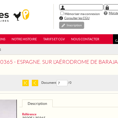
Mot de
Mémoriser ma connexion
Consulter les CGU
Inscription
ONS
NOTRE HISTOIRE
TARIFS ET CGV
NOUS CONTACTER
G
5
 ESPAGNE. SUR L'AÉRODROME DE BARAJAS, PRÈS DE MADRID, LE GÉNÉRAL FRANCO PAS
Document
/ 0
Description
Référence