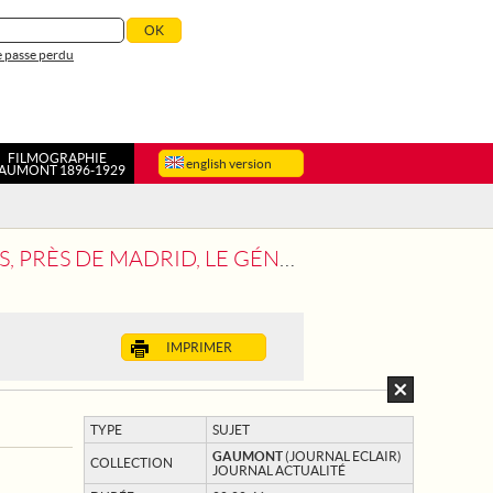
 passe perdu
FILMOGRAPHIE
english version
AUMONT 1896-1929
SE EN REVUE LES FORCES AÉRIENNES ESPAGNOLES
IMPRIMER
TYPE
SUJET
GAUMONT
(JOURNAL ECLAIR)
COLLECTION
JOURNAL ACTUALITÉ