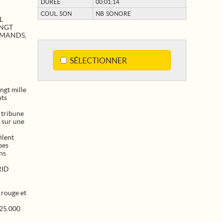
DURÉE
00:01:14
COUL. SON
NB SONORE
L
INGT
EMANDS,
SÉLECTIONNER
gt mille
nts
 tribune
 sur une
ilent
pes
ns
RID
rouge et
 25.000