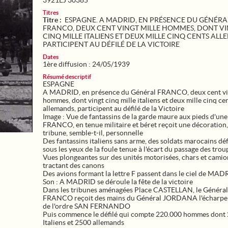
3921EJ 30385
Titres
Titre :
ESPAGNE. A MADRID, EN PRÉSENCE DU GÉNÉRA
FRANCO, DEUX CENT VINGT MILLE HOMMES, DONT V
CINQ MILLE ITALIENS ET DEUX MILLE CINQ CENTS ALL
PARTICIPENT AU DÉFILÉ DE LA VICTOIRE
Dates
1ère diffusion : 24/05/1939
Résumé descriptif
ESPAGNE
A MADRID, en présence du Général FRANCO, deux cent vin
hommes, dont vingt cinq mille italiens et deux mille cinq ce
allemands, participent au défilé de la Victoire
Image : Vue de fantassins de la garde maure aux pieds d'une
FRANCO, en tenue militaire et béret reçoit une décoration,
tribune, semble-t-il, personnelle
Des fantassins italiens sans arme, des soldats marocains déf
sous les yeux de la foule tenue à l'écart du passage des trou
Vues plongeantes sur des unités motorisées, chars et camio
tractant des canons
Des avions formant la lettre F passent dans le ciel de MAD
Son : A MADRID se déroule la fête de la victoire
Dans les tribunes aménagées Place CASTELLAN, le Général
FRANCO reçoit des mains du Général JORDANA l'écharpe 
de l'ordre SAN FERNANDO
Puis commence le défilé qui compte 220.000 hommes dont
Italiens et 2500 allemands