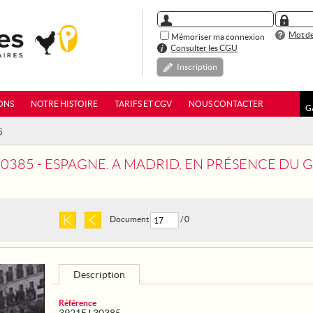
Mot de
Mémoriser ma connexion
Consulter les CGU
Inscription
ONS
NOTRE HISTOIRE
TARIFS ET CGV
NOUS CONTACTER
G
5
E. A MADRID, EN PRÉSENCE DU GÉNÉRAL FRANCO, DEUX CENT VINGT MILLE HOMMES, DONT VINGT CINQ MILLE ITALIENS ET DEUX 
Document
/ 0
Description
Référence