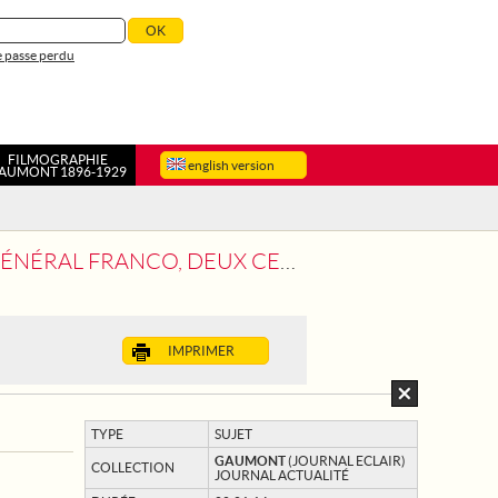
 passe perdu
FILMOGRAPHIE
english version
AUMONT 1896-1929
MILLE CINQ CENTS ALLEMANDS, PARTICIPENT AU DÉFILÉ DE LA VICTOIRE
IMPRIMER
TYPE
SUJET
GAUMONT
(JOURNAL ECLAIR)
COLLECTION
JOURNAL ACTUALITÉ