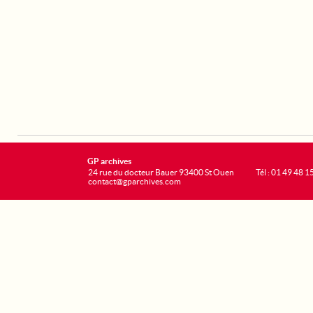
GP archives
24 rue du docteur Bauer 93400 St Ouen
Tél : 01 49 48 1
contact@gparchives.com