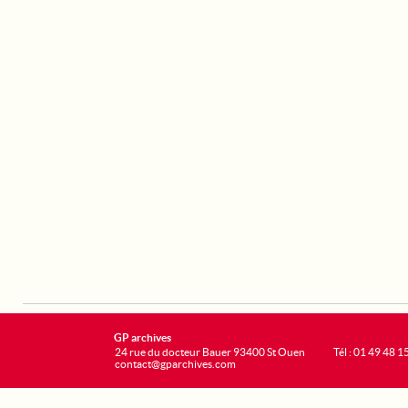
GP archives
24 rue du docteur Bauer 93400 St Ouen
Tél : 01 49 48 1
contact@gparchives.com