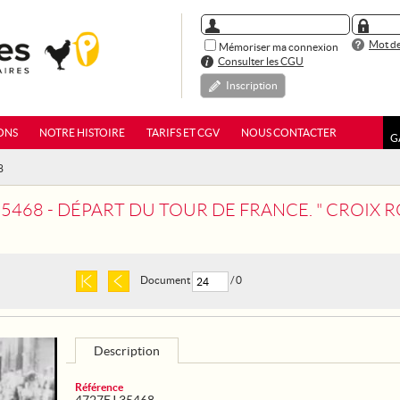
Mot de
Mémoriser ma connexion
Consulter les CGU
Inscription
ONS
NOTRE HISTOIRE
TARIFS ET CGV
NOUS CONTACTER
G
8
5468 - DÉPART DU TOUR DE FRANCE. " CROIX ROUGE
Document
/ 0
Description
Référence