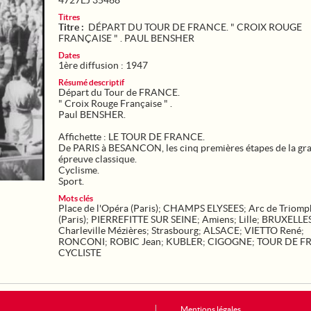
4727EJ 35468
Titres
Titre :
DÉPART DU TOUR DE FRANCE. " CROIX ROUGE
FRANÇAISE " . PAUL BENSHER
Dates
1ère diffusion : 1947
Résumé descriptif
Départ du Tour de FRANCE.
" Croix Rouge Française " .
Paul BENSHER.
Affichette : LE TOUR DE FRANCE.
De PARIS à BESANCON, les cinq premières étapes de la gr
épreuve classique.
Cyclisme.
Sport.
Mots clés
Place de l'Opéra (Paris)
;
CHAMPS ELYSEES
;
Arc de Triomp
(Paris)
;
PIERREFITTE SUR SEINE
;
Amiens
;
Lille
;
BRUXELLE
Charleville Mézières
;
Strasbourg
;
ALSACE
;
VIETTO René
;
RONCONI
;
ROBIC Jean
;
KUBLER
;
CIGOGNE
;
TOUR DE F
CYCLISTE
Mentions légales