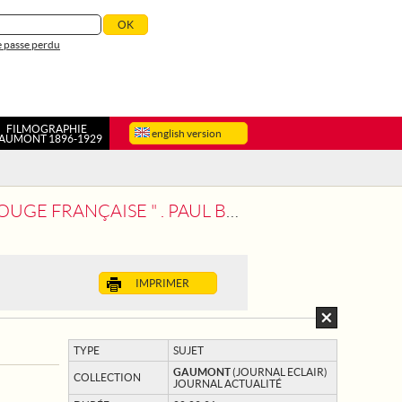
 passe perdu
FILMOGRAPHIE
english version
AUMONT 1896-1929
 FRANÇAISE " . PAUL BENSHER
IMPRIMER
TYPE
SUJET
GAUMONT
(JOURNAL ECLAIR)
COLLECTION
JOURNAL ACTUALITÉ