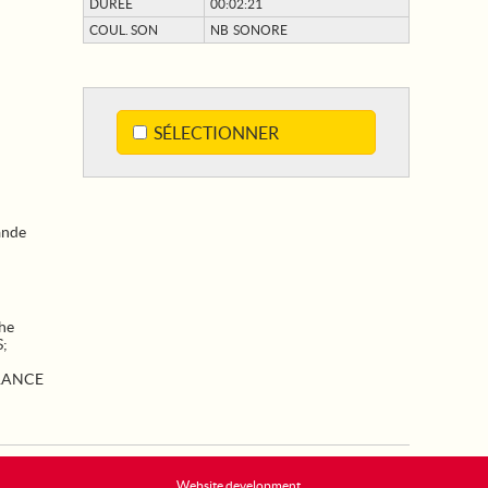
DURÉE
00:02:21
COUL. SON
NB SONORE
SÉLECTIONNER
ande
he
S
;
RANCE
Website development