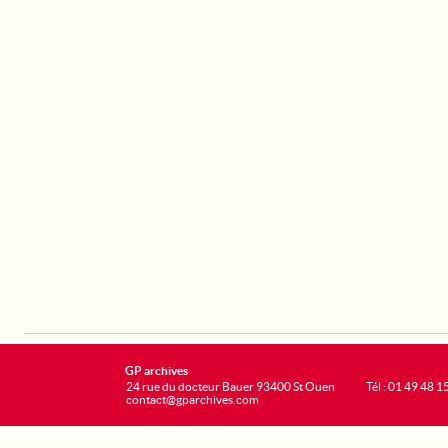
GP archives
24 rue du docteur Bauer 93400 St Ouen
Tél : 01 49 48 1
contact@gparchives.com