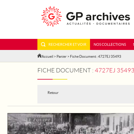
RECHERCHER ET VOIR
NOS COLLECTIONS
Accueil
>
Panier
> Fiche Document : 4727EJ 35493
FICHE DOCUMENT :
4727EJ 35493
Retour