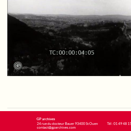
GP archives
24 rue du docteur Bauer 93400 St Ouen
Tél : 01 49 48 1
contact@gparchives.com