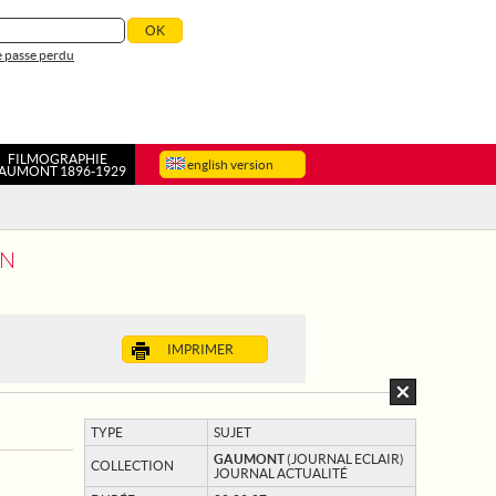
 passe perdu
FILMOGRAPHIE
english version
AUMONT 1896-1929
ON
IMPRIMER
TYPE
SUJET
GAUMONT
(JOURNAL ECLAIR)
COLLECTION
JOURNAL ACTUALITÉ