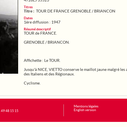
4728EJ 35523
Titres
Titre :
TOUR DE FRANCE GRENOBLE / BRIANCON
Dates
1ère diffusion : 1947
Résumé descriptif
TOUR de FRANCE.
GRENOBLE / BRIANCON.
Affichette : Le TOUR.
Jusqu'à NICE, VIETTO conserve le maillot jaune malgré les 
des Italiens et des Régionaux.
Cyclisme.
Mentions légales
English version
1 49 48 15 15