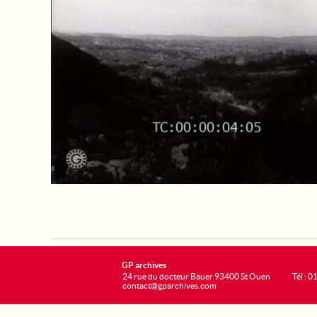
GP archives
24 rue du docteur Bauer 93400 St Ouen
Tél : 0
contact@gparchives.com