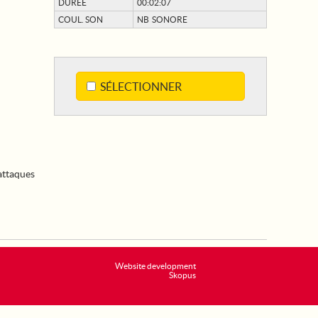
DURÉE
00:02:07
COUL. SON
NB SONORE
SÉLECTIONNER
attaques
Website development
Skopus