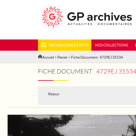
RECHERCHER ET VOIR
NOS COLLECTIONS
Accueil
>
Panier
> Fiche Document : 4729EJ 35534
FICHE DOCUMENT :
4729EJ 3553
Retour