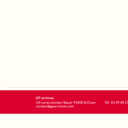
GP archives
24 rue du docteur Bauer 93400 St Ouen
Tél : 01 49 48 1
contact@gparchives.com