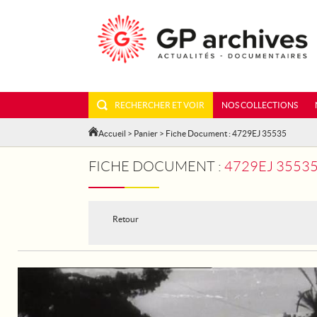
RECHERCHER ET VOIR
NOS COLLECTIONS
Accueil
>
Panier
> Fiche Document : 4729EJ 35535
FICHE DOCUMENT :
4729EJ 35535 - TOUR 
Retour