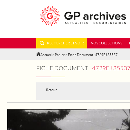
RECHERCHER ET VOIR
NOS COLLECTIONS
Accueil
>
Panier
> Fiche Document : 4729EJ 35537
FICHE DOCUMENT :
4729EJ 35537
Retour