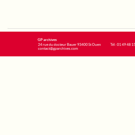
GP archives
24 rue du docteur Bauer 93400 St Ouen
Tél : 01 49 48 1
contact@gparchives.com