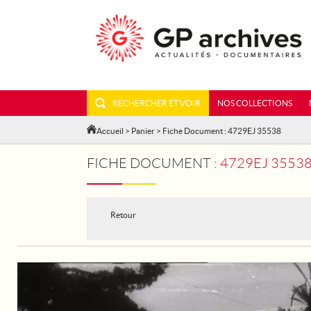
RECHERCHER ET VOIR
NOS COLLECTIONS
Accueil
>
Panier
> Fiche Document : 4729EJ 35538
FICHE DOCUMENT :
4729EJ 3553
Retour