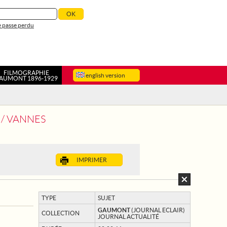
 passe perdu
FILMOGRAPHIE
english version
AUMONT 1896-1929
 / VANNES
IMPRIMER
TYPE
SUJET
GAUMONT
(JOURNAL ECLAIR)
COLLECTION
JOURNAL ACTUALITÉ