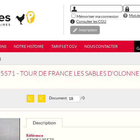
Mot de
Mémoriser ma connexion
Consulter les CGU
Inscription
ONS
NOTRE HISTOIRE
TARIFS ET CGV
NOUS CONTACTER
G
1
35571 - TOUR DE FRANCE LES SABLES D'OLONNE
Document
/ 0
Description
Référence