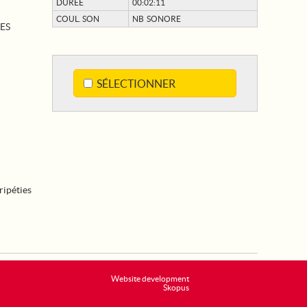
DURÉE
00:02:11
COUL. SON
NB SONORE
ES
SÉLECTIONNER
ripéties
Website development
Skopus