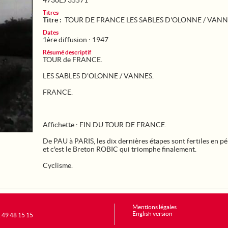
4730EJ 35571
Titres
Titre :
TOUR DE FRANCE LES SABLES D'OLONNE / VANN
Dates
1ère diffusion : 1947
Résumé descriptif
TOUR de FRANCE.
LES SABLES D'OLONNE / VANNES.
FRANCE.
Affichette : FIN DU TOUR DE FRANCE.
De PAU à PARIS, les dix dernières étapes sont fertiles en pé
et c'est le Breton ROBIC qui triomphe finalement.
Cyclisme.
Mentions légales
English version
1 49 48 15 15