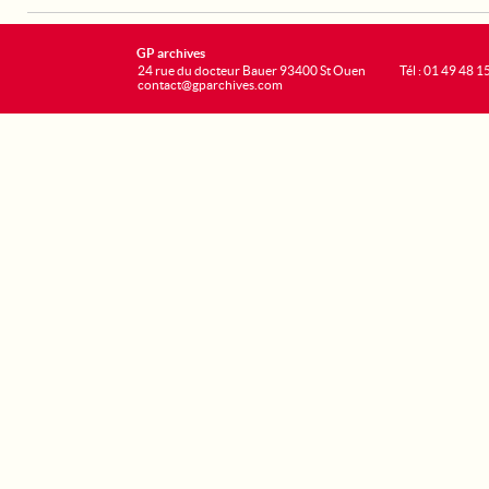
GP archives
24 rue du docteur Bauer 93400 St Ouen
Tél : 01 49 48 1
contact@gparchives.com