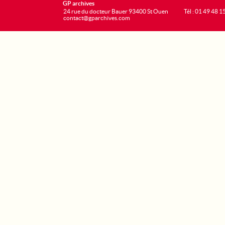
GP archives
24 rue du docteur Bauer 93400 St Ouen
Tél : 01 49 48 1
contact@gparchives.com