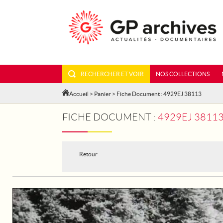
RECHERCHER ET VOIR
NOS COLLECTIONS
Accueil
>
Panier
> Fiche Document : 4929EJ 38113
FICHE DOCUMENT :
4929EJ 3811
Retour