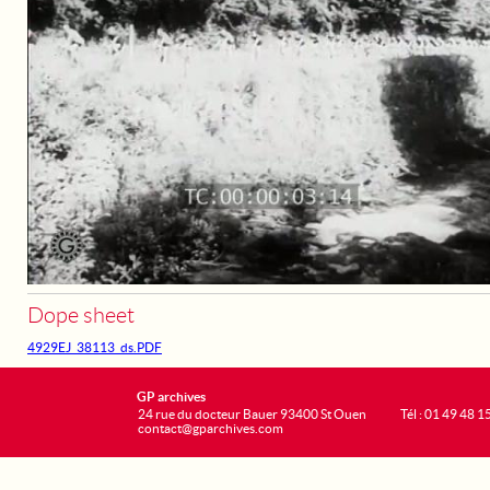
Dope sheet
4929EJ_38113_ds.PDF
GP archives
24 rue du docteur Bauer 93400 St Ouen
Tél : 01 49 48 1
contact@gparchives.com