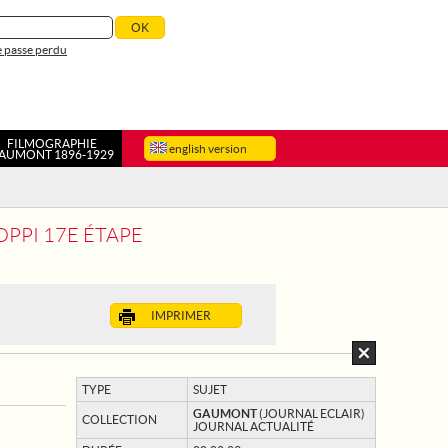
 passe perdu
FILMOGRAPHIE
english version
AUMONT 1896-1929
OPPI 17E ÉTAPE
IMPRIMER
TYPE
SUJET
GAUMONT
(JOURNAL ECLAIR)
COLLECTION
JOURNAL ACTUALITÉ