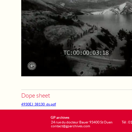
Dope sheet
4930EJ_38130_ds.pdf
GP archives
24 rue du docteur Bauer 93400 St Ouen
Tél : 0
contact@gparchives.com