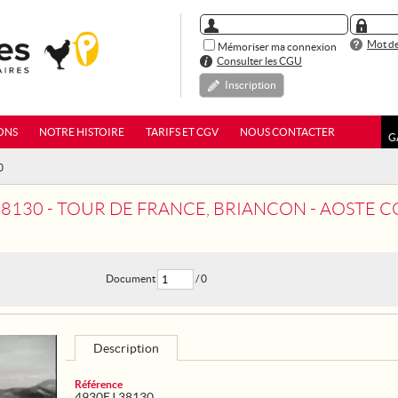
Mot de
Mémoriser ma connexion
Consulter les CGU
Inscription
ONS
NOTRE HISTOIRE
TARIFS ET CGV
NOUS CONTACTER
G
0
38130 - TOUR DE FRANCE, BRIANCON - AOSTE C
Document
/ 0
Description
Référence
4930EJ 38130