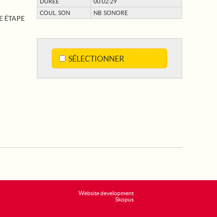
DURÉE
00:02:29
COUL. SON
NB SONORE
E ÉTAPE
SÉLECTIONNER
Website development
Skopus