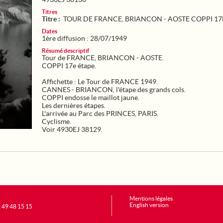
Titres
Titre :
TOUR DE FRANCE, BRIANCON - AOSTE COPPI 17
Dates
1ère diffusion : 28/07/1949
Résumé descriptif
Tour de FRANCE, BRIANCON - AOSTE.
COPPI 17e étape.
Affichette : Le Tour de FRANCE 1949.
CANNES - BRIANCON, l'étape des grands cols.
COPPI endosse le maillot jaune.
Les dernières étapes.
L'arrivée au Parc des PRINCES, PARIS.
Cyclisme.
Voir 4930EJ 38129.
Mentions légales
English version
1 49 48 15 15