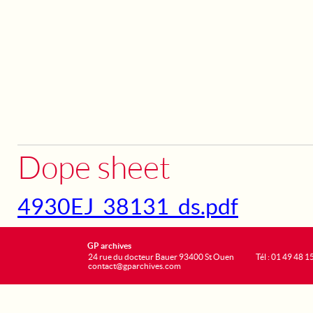
Dope sheet
4930EJ_38131_ds.pdf
GP archives
24 rue du docteur Bauer 93400 St Ouen
Tél : 01 49 48 1
contact@gparchives.com