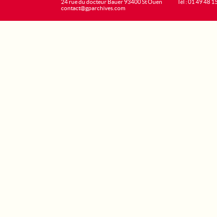
24 rue du docteur Bauer 93400 St Ouen
Tél : 01 49 48 1
contact@gparchives.com