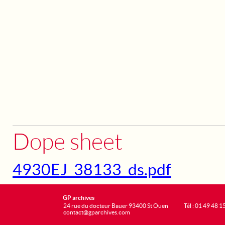
Dope sheet
4930EJ_38133_ds.pdf
GP archives
24 rue du docteur Bauer 93400 St Ouen
Tél : 01 49 48 1
contact@gparchives.com