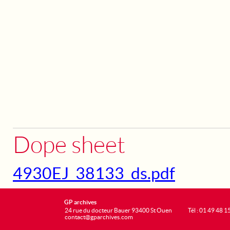
Dope sheet
4930EJ_38133_ds.pdf
GP archives
24 rue du docteur Bauer 93400 St Ouen
Tél : 01 49 48 1
contact@gparchives.com