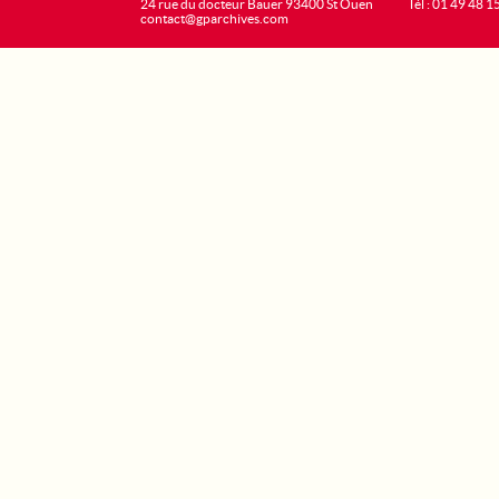
24 rue du docteur Bauer 93400 St Ouen
Tél : 01 49 48 1
contact@gparchives.com