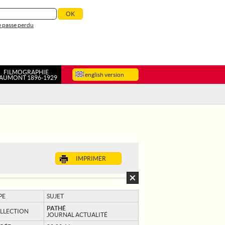
 passe perdu
FILMOGRAPHIE
english version
AUMONT 1896-1929
IMPRIMER
PE
SUJET
PATHÉ
LLECTION
JOURNAL ACTUALITÉ