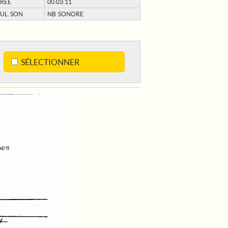
RÉE
00:03:11
UL. SON
NB SONORE
SÉLECTIONNER