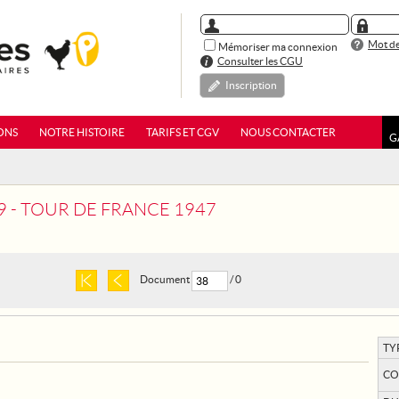
Mot de
Mémoriser ma connexion
Consulter les CGU
Inscription
ONS
NOTRE HISTOIRE
TARIFS ET CGV
NOUS CONTACTER
G
 9 - TOUR DE FRANCE 1947
Document
/ 0
TY
CO