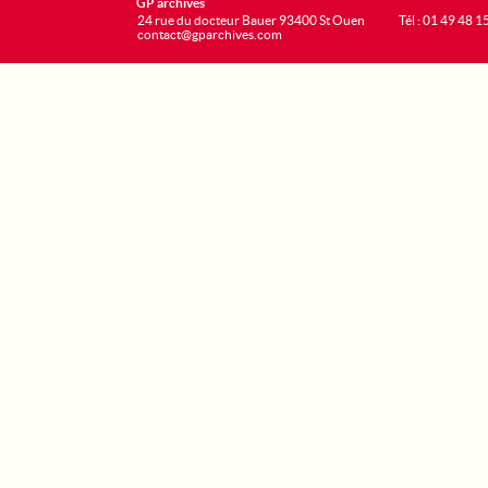
GP archives
24 rue du docteur Bauer 93400 St Ouen
Tél : 01 49 48 1
contact@gparchives.com