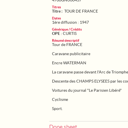
4700GNU00437
Titres
Titre :
TOUR DE FRANCE
Dates
1ère diffusion : 1947
Générique / Crédits
OPE
: CURTIS
Résumé descriptif
Tour de FRANCE
Caravane publicitaire
Encre WATERMAN
La caravane passe devant l'Arc de Triomphe
Descente des CHAMPS ELYSEES par les co
Voitures du journal "Le Parisien Libéré"
Cyclisme
Sport.
Dope sheet