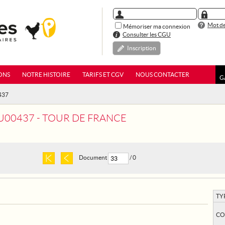
Mot de
Mémoriser ma connexion
Consulter les CGU
Inscription
ONS
NOTRE HISTOIRE
TARIFS ET CGV
NOUS CONTACTER
G
437
00437 - TOUR DE FRANCE
Document
/ 0
TY
CO