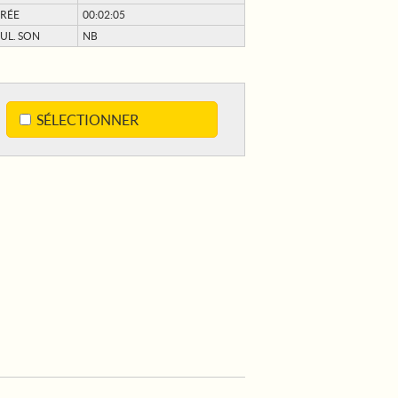
RÉE
00:02:05
UL. SON
NB
SÉLECTIONNER