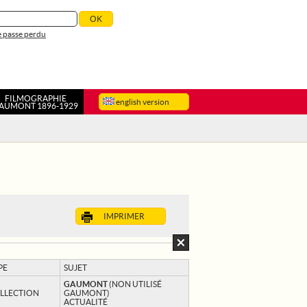
 passe perdu
FILMOGRAPHIE
english version
AUMONT 1896-1929
IMPRIMER
PE
SUJET
GAUMONT
(NON UTILISÉ
LLECTION
GAUMONT)
ACTUALITÉ